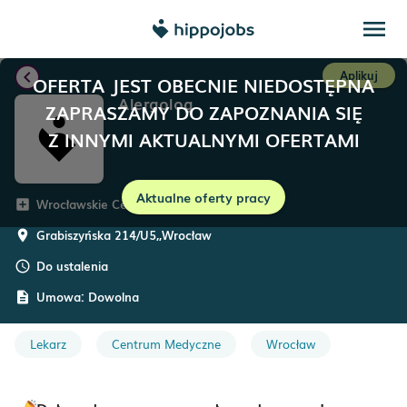
menu
chevron_left
Aplikuj
OFERTA JEST OBECNIE NIEDOSTĘPNA
Alergolog
ZAPRASZAMY DO ZAPOZNANIA SIĘ
Z INNYMI AKTUALNYMI OFERTAMI
Aktualne oferty pracy
Wrocławskie Centra Medyczne
add_box
Grabiszyńska 214/U5,
,
Wrocław
room
Do ustalenia
schedule
Umowa:
Dowolna
description
Lekarz
Centrum Medyczne
Wrocław