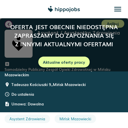
menu
chevron_left
Aplikuj
OFERTA JEST OBECNIE NIEDOSTĘPNA
Asystent / Asystentka Zdrowienia
ZAPRASZAMY DO ZAPOZNANIA SIĘ
Z INNYMI AKTUALNYMI OFERTAMI
Aktualne oferty pracy
add_box
Samodzielny Publiczny Zespół Opieki Zdrowotnej w Mińsku
Mazowieckim
Tadeusza Kościuszki 9,
,
Mińsk Mazowiecki
room
Do ustalenia
schedule
Umowa:
Dowolna
description
Asystent Zdrowienia
Mińsk Mazowiecki