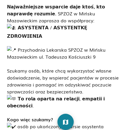
𝗡𝗮𝗷𝘄𝗮𝘇̇𝗻𝗶𝗲𝗷𝘀𝘇𝗲 𝘄𝘀𝗽𝗮𝗿𝗰𝗶𝗲 𝗱𝗮𝗷𝗲 𝗸𝘁𝗼𝘀́, 𝗸𝘁𝗼
𝗻𝗮𝗽𝗿𝗮𝘄𝗱𝗲̨ 𝗿𝗼𝘇𝘂𝗺𝗶𝗲.
SPZOZ w Mińsku
Mazowieckim zaprasza do współpracy:
𝗔𝗦𝗬𝗦𝗧𝗘𝗡𝗧𝗔 / 𝗔𝗦𝗬𝗦𝗧𝗘𝗡𝗧𝗞𝗘̨
𝗭𝗗𝗥𝗢𝗪𝗜𝗘𝗡𝗜𝗔
Przychodnia Lekarska SPZOZ w Mińsku
Mazowieckim
ul. Tadeusza Kościuszki 9
Szukamy osób, które chcą wykorzystać własne
doświadczenie, by wspierać pacjentów w procesie
zdrowienia i pomagać im odzyskiwać poczucie
sprawczości oraz bezpieczeństwa.
𝗧𝗼 𝗿𝗼𝗹𝗮 𝗼𝗽𝗮𝗿𝘁𝗮 𝗻𝗮 𝗿𝗲𝗹𝗮𝗰𝗷𝗶, 𝗲𝗺𝗽𝗮𝘁𝗶𝗶 𝗶
𝗼𝗯𝗲𝗰𝗻𝗼𝘀́𝗰𝗶.
Kogo więc szukamy?
map
osób po ukończonym kursie asystenta