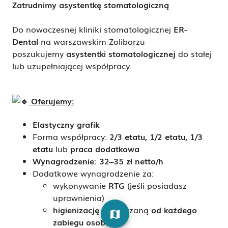
Zatrudnimy asystentkę stomatologiczną
Do nowoczesnej kliniki stomatologicznej
ER-
Dental
na warszawskim Żoliborzu
poszukujemy
asystentki stomatologicznej
do stałej
lub uzupełniającej współpracy.
Oferujemy:
Elastyczny grafik
Forma współpracy:
2/3 etatu, 1/2 etatu, 1/3
etatu
lub
praca dodatkowa
Wynagrodzenie: 32–35 zł netto/h
Dodatkowe wynagrodzenie za:
wykonywanie
RTG
(jeśli posiadasz
uprawnienia)
higienizację
– rozliczaną
od każdego
map
zabiegu osobno