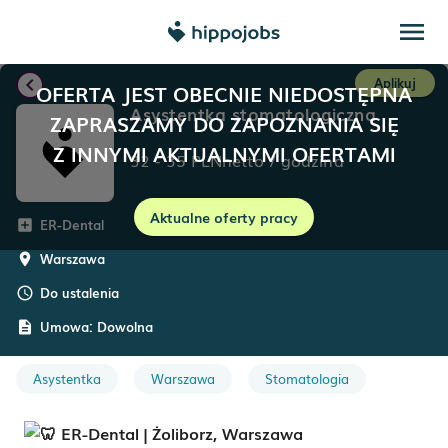
menu
chevron_left
Aplikuj
OFERTA JEST OBECNIE NIEDOSTĘPNA
Asystentka stomatologiczna
ZAPRASZAMY DO ZAPOZNANIA SIĘ
Z INNYMI AKTUALNYMI OFERTAMI
32
-
35
PLN
netto
/
godzina
Aktualne oferty pracy
ER-Dental
add_box
Warszawa
room
Do ustalenia
schedule
Umowa:
Dowolna
description
Asystentka
Warszawa
Stomatologia
ER-Dental | Żoliborz, Warszawa