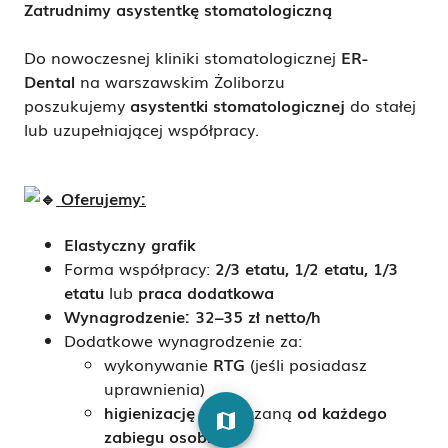
Zatrudnimy asystentkę stomatologiczną
Do nowoczesnej kliniki stomatologicznej
ER-
Dental
na warszawskim Żoliborzu
poszukujemy
asystentki stomatologicznej
do stałej
lub uzupełniającej współpracy.
Oferujemy:
Elastyczny grafik
Forma współpracy:
2/3 etatu, 1/2 etatu, 1/3
etatu
lub
praca dodatkowa
Wynagrodzenie: 32–35 zł netto/h
Dodatkowe wynagrodzenie za:
wykonywanie
RTG
(jeśli posiadasz
uprawnienia)
higienizację
– rozliczaną
od każdego
map
zabiegu osobno