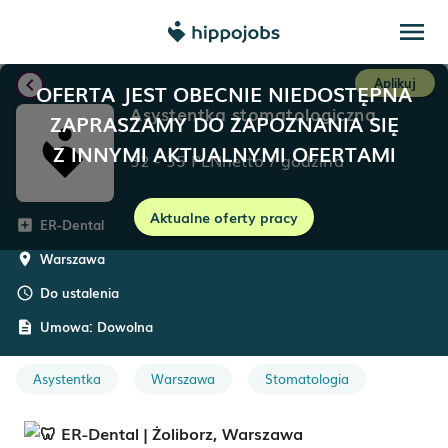
menu
chevron_left
Aplikuj
OFERTA JEST OBECNIE NIEDOSTĘPNA
Asystentka stomatologiczna
ZAPRASZAMY DO ZAPOZNANIA SIĘ
Z INNYMI AKTUALNYMI OFERTAMI
32
-
35
PLN
netto
/
godzina
Aktualne oferty pracy
ER-Dental
add_box
Warszawa
room
Do ustalenia
schedule
Umowa:
Dowolna
description
Asystentka
Warszawa
Stomatologia
ER-Dental | Żoliborz, Warszawa