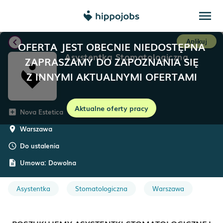
menu
chevron_left
Aplikuj
OFERTA JEST OBECNIE NIEDOSTĘPNA
Asystentka Stomatologiczna
ZAPRASZAMY DO ZAPOZNANIA SIĘ
Z INNYMI AKTUALNYMI OFERTAMI
Aktualne oferty pracy
Nova Estetica
add_box
Warszawa
room
Do ustalenia
schedule
Umowa:
Dowolna
description
Asystentka
Stomatologiczna
Warszawa