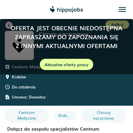
menu
chevron_left
Aplikuj
OFERTA JEST OBECNIE NIEDOSTĘPNA
Chirurg naczyniowy
ZAPRASZAMY DO ZAPOZNANIA SIĘ
Z INNYMI AKTUALNYMI OFERTAMI
Aktualne oferty pracy
Centrum Medyczne Insmind
add_box
Kraków
room
Do ustalenia
schedule
Umowa:
Dowolna
description
Centrum
Chirurg
Kraków
Medyczne
naczyniowy
Dołącz do zespołu specjalistów Centrum