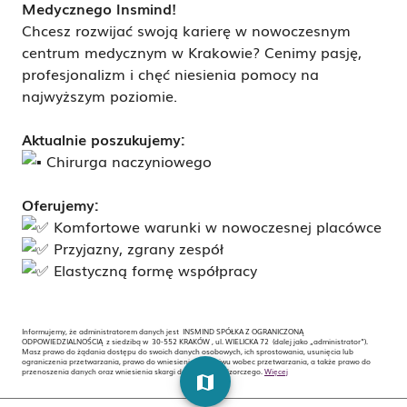
Medycznego Insmind!
Chcesz rozwijać swoją karierę w nowoczesnym
centrum medycznym w Krakowie? Cenimy pasję,
profesjonalizm i chęć niesienia pomocy na
najwyższym poziomie.
Aktualnie poszukujemy:
Chirurga naczyniowego
Oferujemy:
Komfortowe warunki w nowoczesnej placówce
Przyjazny, zgrany zespół
Elastyczną formę współpracy
Informujemy, że administratorem danych jest INSMIND SPÓŁKA Z OGRANICZONĄ
ODPOWIEDZIALNOŚCIĄ z siedzibą w 30-552 KRAKÓW , ul. WIELICKA 72 (dalej jako „administrator”).
Masz prawo do żądania dostępu do swoich danych osobowych, ich sprostowania, usunięcia lub
ograniczenia przetwarzania, prawo do wniesienia sprzeciwu wobec przetwarzania, a także prawo do
przenoszenia danych oraz wniesienia skargi do organu nadzorczego.
Więcej
map