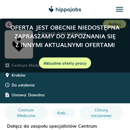
menu
chevron_left
Aplikuj
OFERTA JEST OBECNIE NIEDOSTĘPNA
Chirurg naczyniowy
ZAPRASZAMY DO ZAPOZNANIA SIĘ
Z INNYMI AKTUALNYMI OFERTAMI
Aktualne oferty pracy
Centrum Medyczne Insmind
add_box
Kraków
room
Do ustalenia
schedule
Umowa:
Dowolna
description
Centrum
Chirurg
Kraków
Medyczne
naczyniowy
Dołącz do zespołu specjalistów Centrum