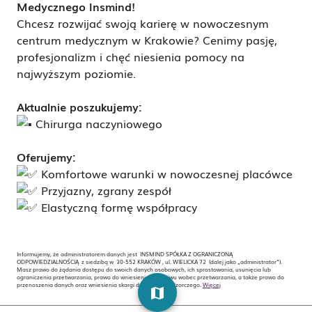
Medycznego Insmind!
Chcesz rozwijać swoją karierę w nowoczesnym
centrum medycznym w Krakowie? Cenimy pasję,
profesjonalizm i chęć niesienia pomocy na
najwyższym poziomie.
Aktualnie poszukujemy:
Chirurga naczyniowego
Oferujemy:
Komfortowe warunki w nowoczesnej placówce
Przyjazny, zgrany zespół
Elastyczną formę współpracy
Informujemy, że administratorem danych jest INSMIND SPÓŁKA Z OGRANICZONĄ
ODPOWIEDZIALNOŚCIĄ z siedzibą w 30-552 KRAKÓW , ul. WIELICKA 72 (dalej jako „administrator”).
Masz prawo do żądania dostępu do swoich danych osobowych, ich sprostowania, usunięcia lub
ograniczenia przetwarzania, prawo do wniesienia sprzeciwu wobec przetwarzania, a także prawo do
przenoszenia danych oraz wniesienia skargi do organu nadzorczego.
Więcej
map