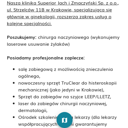
Nasza klinika Superior Jach i Zmaczyński Sp. z o.o.,
ul. Strzelców 11B w Krakowie, specjalizująca się
głównie w ginekologii, rozszerza zakres usług o
kolejne specjalności.
Poszukujemy:
chirurga naczyniowego (wykonujemy
laserowe usuwanie żylaków)
Posiadamy profesjonalne zaplecze:
salę zabiegową z możliwością znieczulenia
ogólnego,
nowoczesny sprzęt TruClear do histeroskopii
mechanicznej (jako jedyni w Krakowie),
Sprzęt do zabiegów na szyjce LEEP/LLETZ,
laser do zabiegów chirurgii naczyniowej,
dermatologii,
Ośrodek szkoleniowy dla lekarzy (dla lekarzy
map
współpracujących z nami gwarantujemy