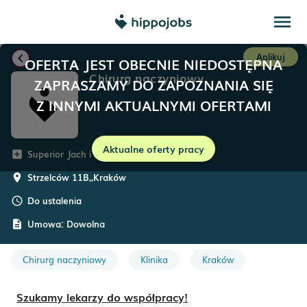
menu
chevron_left
Aplikuj
OFERTA JEST OBECNIE NIEDOSTĘPNA
Chirurg naczyniowy
ZAPRASZAMY DO ZAPOZNANIA SIĘ
Z INNYMI AKTUALNYMI OFERTAMI
Aktualne oferty pracy
Superior Jach i Zmaczyński Sp. z o.o.
add_box
Strzelców 11B,
,
Kraków
room
Do ustalenia
schedule
Umowa:
Dowolna
description
Chirurg naczyniowy
Klinika
Kraków
Szukamy lekarzy do współpracy!