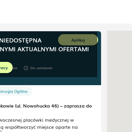
 NIEDOSTĘPNA
Aplikuj
NNYMI AKTUALNYMI OFERTAMI
racy
46
,
Kraków
Do ustalenia
schedule
hirurgia Ogólna
owie (ul. Nowohucka 46) – zaprasza do
woczesnej placówki medycznej w
cą współtworzyć miejsce oparte na