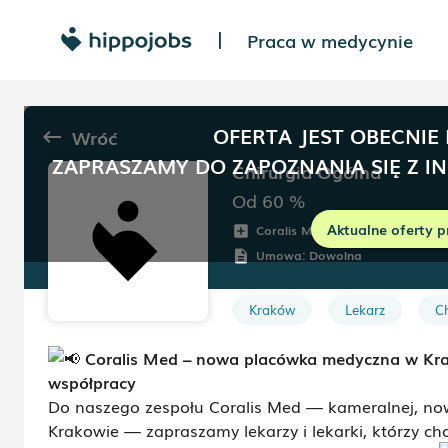
Praca w medycynie
|
OFERTA JEST OBECNIE
Wróć
keyboard_backspace
ZAPRASZAMY DO ZAPOZNANIA SIĘ Z I
Chirurgia Ogólna
Od 60
%
Aktualne oferty p
Coralis Med
Nowohucka 
add_box
room
Umowa:
Dowolna
description
Kraków
Lekarz
C
Coralis Med – nowa placówka medyczna w Krak
współpracy
Do naszego zespołu Coralis Med — kameralnej, no
Krakowie — zapraszamy lekarzy i lekarki, którzy ch