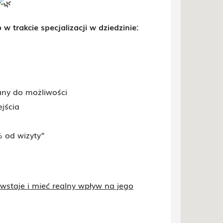
w trakcie specjalizacji w dziedzinie:
any do możliwości
jścia
 od wizyty”
owstaje i mieć realny wpływ na jego