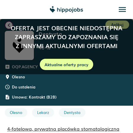
menu
chevron_left
Aplikuj
OFERTA JEST OBECNIE NIEDOSTĘPNA
Dentysta
ZAPRASZAMY DO ZAPOZNANIA SIĘ
Z INNYMI AKTUALNYMI OFERTAMI
40
%
Aktualne oferty pracy
OQP.AGENCY
add_box
Olesno
room
Do ustalenia
schedule
Umowa:
Kontrakt (B2B)
description
Olesno
Lekarz
Dentysta
4-fotelowa, prywatna placówka stomatologiczna