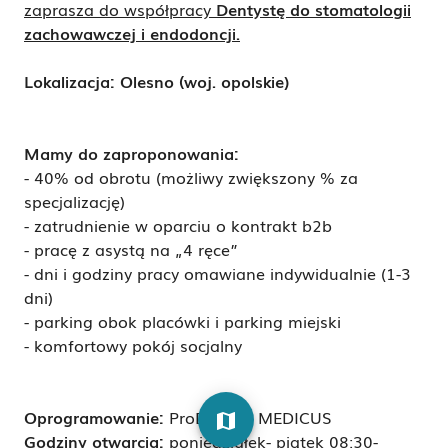
zaprasza do współpracy
Dentystę do stomatologii
zachowawczej i endodoncji.
Lokalizacja: Olesno (woj. opolskie)
Mamy do zaproponowania:
- 40% od obrotu (możliwy zwiększony % za
specjalizację)
- zatrudnienie w oparciu o kontrakt b2b
- pracę z asystą na „4 ręce”
- dni i godziny pracy omawiane indywidualnie (1-3
dni)
- parking obok placówki i parking miejski
- komfortowy pokój socjalny
Oprogramowanie:
ProDentis i MEDICUS
map
Godziny otwarcia:
poniedziałek- piątek 08:30-