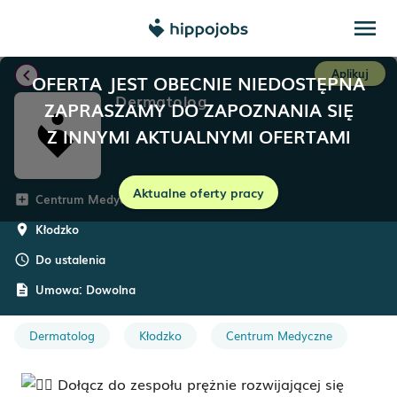
menu
chevron_left
Aplikuj
OFERTA JEST OBECNIE NIEDOSTĘPNA
Dermatolog
ZAPRASZAMY DO ZAPOZNANIA SIĘ
Z INNYMI AKTUALNYMI OFERTAMI
Aktualne oferty pracy
Centrum Medyczne Salus
add_box
Kłodzko
room
Do ustalenia
schedule
Umowa:
Dowolna
description
Dermatolog
Kłodzko
Centrum Medyczne
Dołącz do zespołu prężnie rozwijającej się