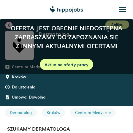
menu
chevron_left
Aplikuj
OFERTA JEST OBECNIE NIEDOSTĘPNA
Dermatolog
ZAPRASZAMY DO ZAPOZNANIA SIĘ
Z INNYMI AKTUALNYMI OFERTAMI
Aktualne oferty pracy
Centrum Medyczne MED-ALL
add_box
Kraków
room
Do ustalenia
schedule
Umowa:
Dowolna
description
Dermatolog
Kraków
Centrum Medyczne
SZUKAMY DERMATOLOGA