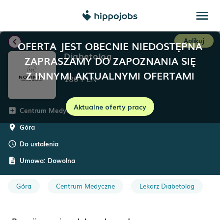
menu
chevron_left
Aplikuj
OFERTA JEST OBECNIE NIEDOSTĘPNA
Diabetolog
ZAPRASZAMY DO ZAPOZNANIA SIĘ
Z INNYMI AKTUALNYMI OFERTAMI
180
PLN
Aktualne oferty pracy
Centrum Medyczne NOVIMED
add_box
Góra
room
Do ustalenia
schedule
Umowa:
Dowolna
description
Góra
Centrum Medyczne
Lekarz Diabetolog