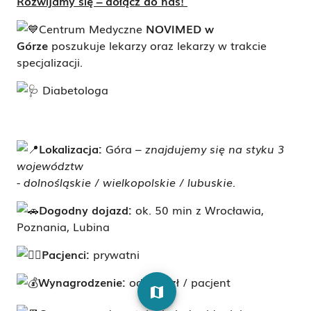
Rozwijamy się – dołącz do nas!
Centrum Medyczne
NOVIMED w
Górze
poszukuje lekarzy
oraz lekarzy w trakcie
specjalizacji.
Diabetologa
Lokalizacja:
Góra –
znajdujemy się na styku 3
województw
- dolnośląskie / wielkopolskie / lubuskie.
Dogodny dojazd:
ok. 50 min z Wrocławia,
Poznania, Lubina
Pacjenci:
prywatni
Wynagrodzenie:
od 180 zł / pacjent
map