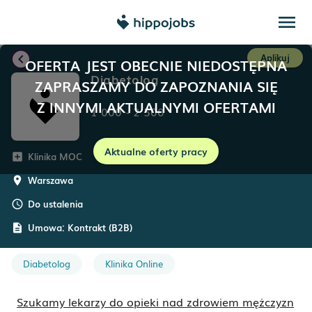
menu
chevron_left
Aplikuj
OFERTA JEST OBECNIE NIEDOSTĘPNA
Diabetolog
ZAPRASZAMY DO ZAPOZNANIA SIĘ
Z INNYMI AKTUALNYMI OFERTAMI
1 000
-
2 500
Aktualne oferty pracy
Klinika MOC
add_box
Warszawa
room
Do ustalenia
schedule
Umowa:
Kontrakt (B2B)
description
Diabetolog
Klinika Online
Szukamy lekarzy do opieki nad zdrowiem mężczyzn