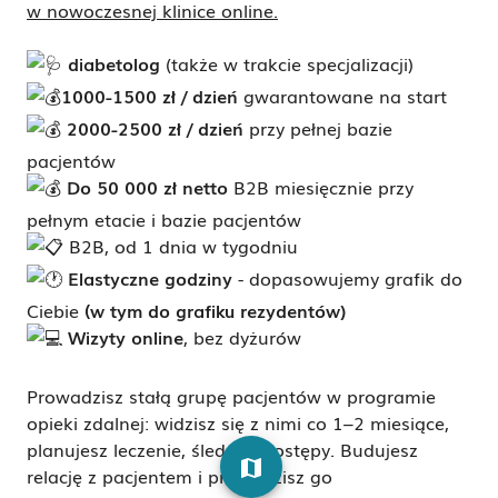
w nowoczesnej klinice online.
diabetolog
(także w trakcie specjalizacji)
1000-1500 zł / dzień
gwarantowane na start
2000-2500 zł / dzień
przy pełnej bazie
pacjentów
Do 50 000 zł netto
B2B miesięcznie przy
pełnym etacie i bazie pacjentów
B2B, od 1 dnia w tygodniu
Elastyczne godziny
- dopasowujemy grafik do
Ciebie
(w tym do grafiku rezydentów)
Wizyty online
, bez dyżurów
Prowadzisz stałą grupę pacjentów w programie
opieki zdalnej: widzisz się z nimi co 1–2 miesiące,
planujesz leczenie, śledzisz postępy. Budujesz
map
relację z pacjentem i prowadzisz go