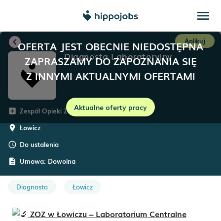
menu
chevron_left
Aplikuj
OFERTA JEST OBECNIE NIEDOSTĘPNA
Diagnosta Laboratoryjny
ZAPRASZAMY DO ZAPOZNANIA SIĘ
Z INNYMI AKTUALNYMI OFERTAMI
Aktualne oferty pracy
Zespół Opieki Zdrowotnej w Łowiczu
add_box
Łowicz
room
Do ustalenia
schedule
Umowa:
Dowolna
description
Diagnosta
Łowicz
ZOZ w Łowiczu – Laboratorium Centralne