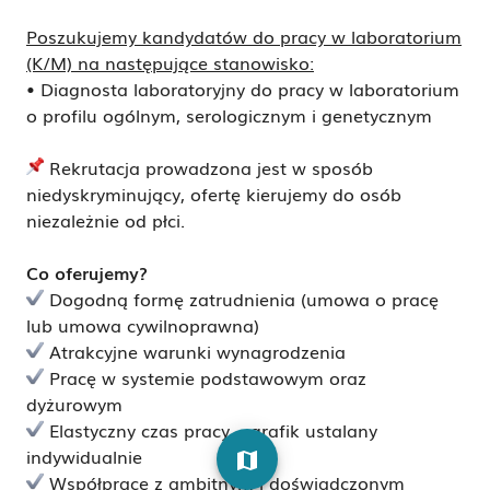
Poszukujemy kandydatów do pracy w laboratorium
(K/M) na następujące stanowisko:
• Diagnosta laboratoryjny do pracy w laboratorium
o profilu ogólnym, serologicznym i genetycznym
Rekrutacja prowadzona jest w sposób
niedyskryminujący, ofertę kierujemy do osób
niezależnie od płci.
Co oferujemy?
Dogodną formę zatrudnienia (umowa o pracę
lub umowa cywilnoprawna)
Atrakcyjne warunki wynagrodzenia
Pracę w systemie podstawowym oraz
dyżurowym
Elastyczny czas pracy – grafik ustalany
indywidualnie
map
Współpracę z ambitnym i doświadczonym