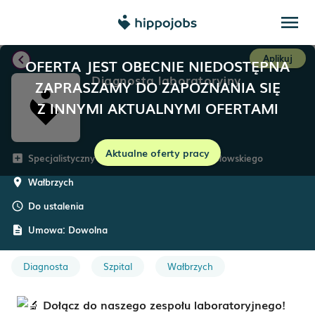
menu
chevron_left
Aplikuj
OFERTA JEST OBECNIE NIEDOSTĘPNA
Diagnosta laboratoryjny
ZAPRASZAMY DO ZAPOZNANIA SIĘ
Z INNYMI AKTUALNYMI OFERTAMI
Aktualne oferty pracy
Specjalistyczny Szpital im. dra Alfreda Sokołowskiego
add_box
Wałbrzych
room
Do ustalenia
schedule
Umowa:
Dowolna
description
Diagnosta
Szpital
Wałbrzych
Dołącz do naszego zespołu laboratoryjnego!