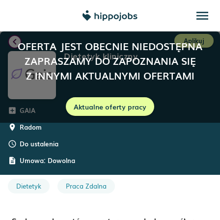
menu
chevron_left
Aplikuj
OFERTA JEST OBECNIE NIEDOSTĘPNA
Dietetyk kliniczny
ZAPRASZAMY DO ZAPOZNANIA SIĘ
Z INNYMI AKTUALNYMI OFERTAMI
Aktualne oferty pracy
GAIA
add_box
Radom
room
Do ustalenia
schedule
Umowa:
Dowolna
description
Dietetyk
Praca Zdalna