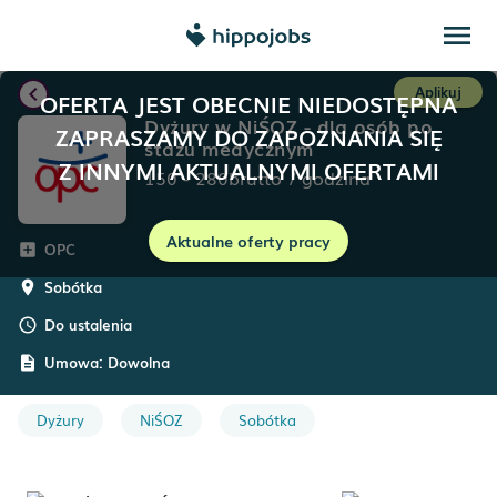
menu
chevron_left
Aplikuj
OFERTA JEST OBECNIE NIEDOSTĘPNA
Dyżury w NiŚOZ - dla osób po
ZAPRASZAMY DO ZAPOZNANIA SIĘ
stażu medycznym
Z INNYMI AKTUALNYMI OFERTAMI
150
-
280
brutto
/
godzina
Aktualne oferty pracy
OPC
add_box
Sobótka
room
Do ustalenia
schedule
Umowa:
Dowolna
description
Dyżury
NiŚOZ
Sobótka