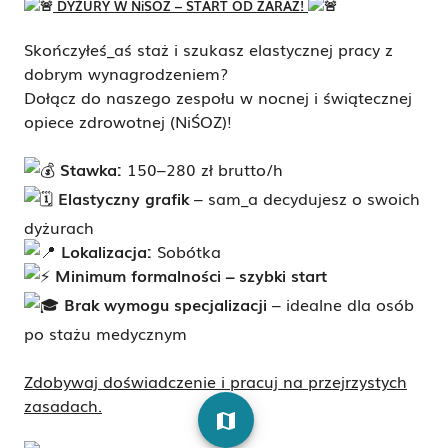
DYŻURY W NiŚOZ – START OD ZARAZ!
Skończyłeś_aś staż i szukasz elastycznej pracy z
dobrym wynagrodzeniem?
Dołącz do naszego zespołu w nocnej i świątecznej
opiece zdrowotnej (NiŚOZ)!
Stawka:
150–280 zł brutto/h
Elastyczny grafik
– sam_a decydujesz o swoich
dyżurach
Lokalizacja:
Sobótka
Minimum formalności – szybki start
Brak wymogu specjalizacji
– idealne dla osób
po stażu medycznym
Zdobywaj doświadczenie i pracuj na przejrzystych
zasadach.
map