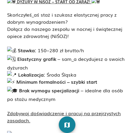
DYŻURY W NiŚOZ – START OD ZARAZ!
Skończyłeś_aś staż i szukasz elastycznej pracy z
dobrym wynagrodzeniem?
Dołącz do naszego zespołu w nocnej i świątecznej
opiece zdrowotnej (NiŚOZ)!
Stawka:
150–280 zł brutto/h
Elastyczny grafik
– sam_a decydujesz o swoich
dyżurach
Lokalizacja:
Środa Śląska
Minimum formalności – szybki start
Brak wymogu specjalizacji
– idealne dla osób
po stażu medycznym
Zdobywaj doświadczenie i pracuj na przejrzystych
zasadach.
map