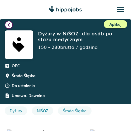
menu
chevron_left
Aplikuj
Dyżury w NiŚOZ- dla osób po
stażu medycznym
150
-
280
brutto
/
godzina
OPC
add_box
Środa Śląska
room
Do ustalenia
schedule
Umowa:
Dowolna
description
Dyżury
NiŚOZ
Środa Śląska