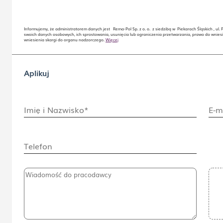
Informujemy, że administratorem danych jest Rema-Pol Sp. z o. o. z siedzibą w Piekarach Śląskich , ul.
swoich danych osobowych, ich sprostowania, usunięcia lub ograniczenia przetwarzania, prawo do wnies
wniesienia skargi do organu nadzorczego.
Więcej
Aplikuj
Imię i Nazwisko*
E-m
Telefon