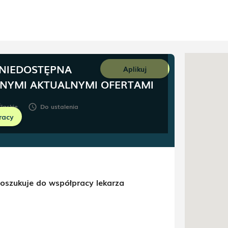
 NIEDOSTĘPNA
Aplikuj
NNYMI AKTUALNYMI OFERTAMI
ląskie
Do ustalenia
schedule
racy
oszukuje do współpracy lekarza