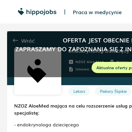
Praca w medycynie
|
OFERTA JEST OBECNIE
Wróć
keyboard_backspace
ZAPRASZAMY DO ZAPOZNANIA SIĘ Z I
Endokrynolog Dziecięcy
NZOZ Aloe-Med
Piekary Ś
add_box
room
Aktualne oferty p
Umowa:
Dowolna
description
Lekarz
Piekary Śląskie
NZOZ AloeMed mająca na celu rozszerzenie usług p
specjalistę:
- endokrynologa dziecięcego