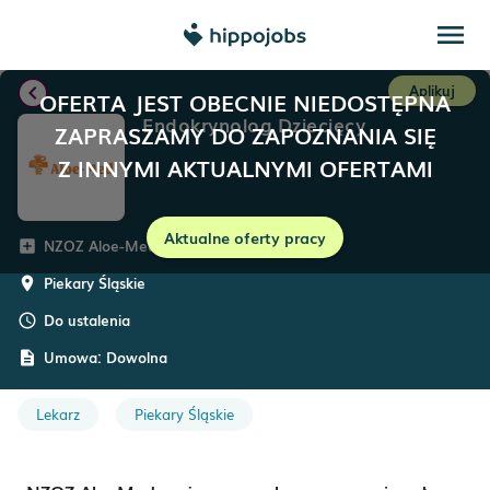
menu
chevron_left
Aplikuj
OFERTA JEST OBECNIE NIEDOSTĘPNA
Endokrynolog Dziecięcy
ZAPRASZAMY DO ZAPOZNANIA SIĘ
Z INNYMI AKTUALNYMI OFERTAMI
Aktualne oferty pracy
NZOZ Aloe-Med
add_box
Piekary Śląskie
room
Do ustalenia
schedule
Umowa:
Dowolna
description
Lekarz
Piekary Śląskie