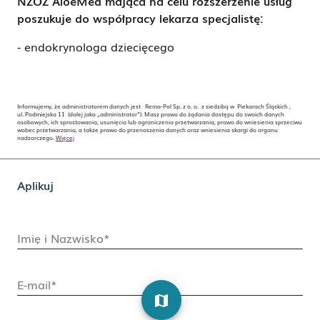
NZOZ AloeMed mająca na celu rozszerzenie usług
poszukuje do współpracy lekarza specjalistę:
- endokrynologa dziecięcego
Informujemy, że administratorem danych jest Rema-Pol Sp. z o. o. z siedzibą w Piekarach Śląskich ,
ul. Podmiejska 11 (dalej jako „administrator”). Masz prawo do żądania dostępu do swoich danych
osobowych, ich sprostowania, usunięcia lub ograniczenia przetwarzania, prawo do wniesienia sprzeciwu
wobec przetwarzania, a także prawo do przenoszenia danych oraz wniesienia skargi do organu
nadzorczego.
Więcej
Aplikuj
Imię i Nazwisko*
E-mail*
map