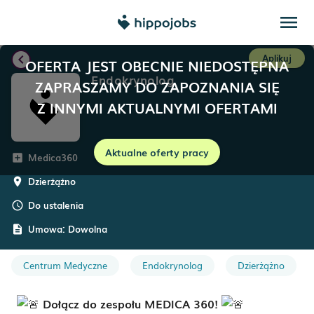
menu
chevron_left
Aplikuj
OFERTA JEST OBECNIE NIEDOSTĘPNA
Endokrynolog
ZAPRASZAMY DO ZAPOZNANIA SIĘ
Z INNYMI AKTUALNYMI OFERTAMI
Aktualne oferty pracy
Medica360
add_box
Dzierżążno
room
Do ustalenia
schedule
Umowa:
Dowolna
description
Centrum Medyczne
Endokrynolog
Dzierżążno
Dołącz do zespołu MEDICA 360!