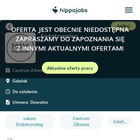
menu
chevron_left
Aplikuj
OFERTA JEST OBECNIE NIEDOSTĘPNA
Endokrynolog
ZAPRASZAMY DO ZAPOZNANIA SIĘ
Z INNYMI AKTUALNYMI OFERTAMI
Aktualne oferty pracy
Centrum Zdrowia MAM
add_box
Gdańsk
room
Do ustalenia
schedule
Umowa:
Dowolna
description
Lekarz
Centrum
Gdańsk
Endokrynolog
Zdrowia