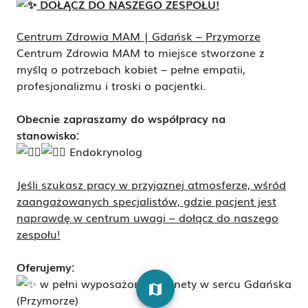
DOŁĄCZ DO NASZEGO ZESPOŁU!
Centrum Zdrowia MAM | Gdańsk – Przymorze
Centrum Zdrowia MAM to miejsce stworzone z
myślą o potrzebach kobiet – pełne empatii,
profesjonalizmu i troski o pacjentki.
Obecnie zapraszamy do współpracy na
stanowisko:
Endokrynolog
Jeśli szukasz pracy w przyjaznej atmosferze, wśród
zaangażowanych specjalistów, gdzie pacjent jest
naprawdę w centrum uwagi – dołącz do naszego
zespołu!
Oferujemy:
w pełni wyposażone gabinety w sercu Gdańska
map
(Przymorze)