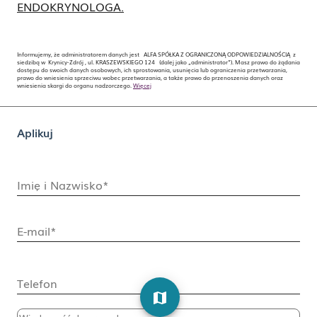
ENDOKRYNOLOGA
.
Informujemy, że administratorem danych jest ALFA SPÓŁKA Z OGRANICZONĄ ODPOWIEDZIALNOŚCIĄ z
siedzibą w Krynicy-Zdrój , ul. KRASZEWSKIEGO 124 (dalej jako „administrator”). Masz prawo do żądania
dostępu do swoich danych osobowych, ich sprostowania, usunięcia lub ograniczenia przetwarzania,
prawo do wniesienia sprzeciwu wobec przetwarzania, a także prawo do przenoszenia danych oraz
wniesienia skargi do organu nadzorczego.
Więcej
Aplikuj
Imię i Nazwisko*
E-mail*
Telefon
map