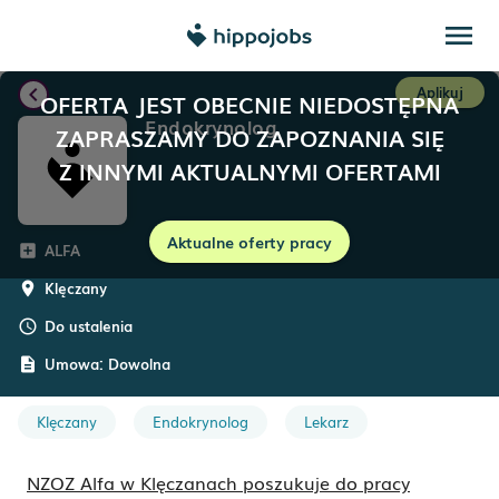
menu
chevron_left
Aplikuj
OFERTA JEST OBECNIE NIEDOSTĘPNA
Endokrynolog
ZAPRASZAMY DO ZAPOZNANIA SIĘ
Z INNYMI AKTUALNYMI OFERTAMI
Aktualne oferty pracy
ALFA
add_box
Klęczany
room
Do ustalenia
schedule
Umowa:
Dowolna
description
Klęczany
Endokrynolog
Lekarz
NZOZ Alfa w Klęczanach poszukuje do pracy