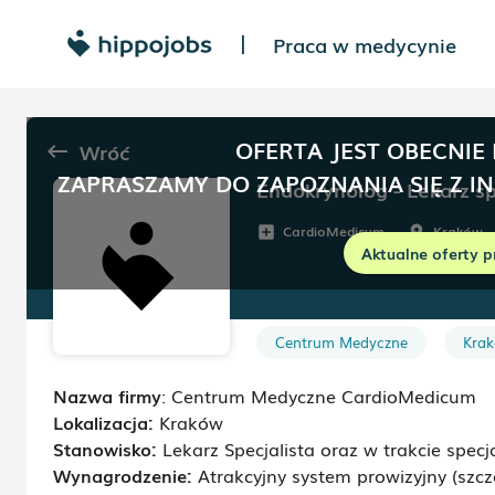
Praca w medycynie
|
OFERTA JEST OBECNIE
Wróć
keyboard_backspace
ZAPRASZAMY DO ZAPOZNANIA SIĘ Z I
Endokrynolog - Lekarz spe
CardioMedicum
Kraków
add_box
room
Aktualne oferty p
Centrum Medyczne
Kra
Nazwa firmy
:
Centrum Medyczne CardioMedicum
Lokalizacja:
Kraków
Stanowisko:
Lekarz Specjalista oraz w trakcie specja
Wynagrodzenie:
Atrakcyjny system prowizyjny (szc