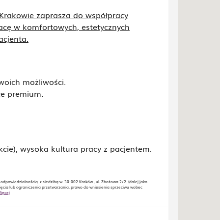
rakowie zaprasza do współpracy
racę w komfortowych, estetycznych
acjenta.
woich możliwości.
ce premium.
kcie), wysoka kultura pracy z pacjentem.
dpowiedzialnością z siedzibą w 30-002 Kraków , ul. Zbożowa 2/2 (dalej jako
ęcia lub ograniczenia przetwarzania, prawo do wniesienia sprzeciwu wobec
ięcej