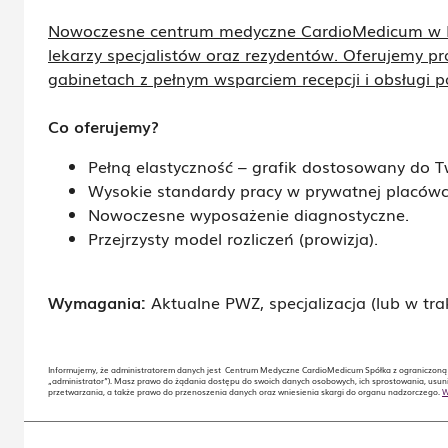
Nowoczesne centrum medyczne CardioMedicum w K
lekarzy specjalistów oraz rezydentów. Oferujemy p
gabinetach z pełnym wsparciem recepcji i obsługi p
Co oferujemy?
Pełną elastyczność – grafik dostosowany do T
Wysokie standardy pracy w prywatnej placów
Nowoczesne wyposażenie diagnostyczne.
Przejrzysty model rozliczeń (prowizja).
Wymagania:
Aktualne PWZ, specjalizacja (lub w tra
Informujemy, że administratorem danych jest Centrum Medyczne CardioMedicum Spółka z ograniczoną o
„administrator”). Masz prawo do żądania dostępu do swoich danych osobowych, ich sprostowania, usuni
przetwarzania, a także prawo do przenoszenia danych oraz wniesienia skargi do organu nadzorczego.
W