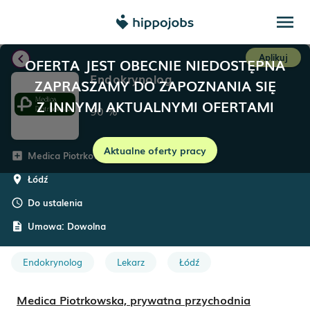
menu
chevron_left
Aplikuj
OFERTA JEST OBECNIE NIEDOSTĘPNA
Endokrynolog
ZAPRASZAMY DO ZAPOZNANIA SIĘ
Z INNYMI AKTUALNYMI OFERTAMI
90
%
Aktualne oferty pracy
Medica Piotrkowska
add_box
Łódź
room
Do ustalenia
schedule
Umowa:
Dowolna
description
Endokrynolog
Lekarz
Łódź
Medica Piotrkowska, prywatna przychodnia