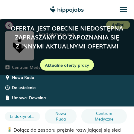
menu
chevron_left
Aplikuj
OFERTA JEST OBECNIE NIEDOSTĘPNA
Endokrynolog
ZAPRASZAMY DO ZAPOZNANIA SIĘ
Z INNYMI AKTUALNYMI OFERTAMI
Aktualne oferty pracy
Centrum Medyczne Salus
add_box
Nowa Ruda
room
Do ustalenia
schedule
Umowa:
Dowolna
description
Nowa
Centrum
Endokrynolog
Ruda
Medyczne
Dołącz do zespołu prężnie rozwijającej się sieci