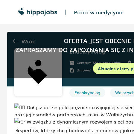
Praca w medycynie
|
OFERTA JEST OBECNIE
Wróć
keyboard_backspace
ZAPRASZAMY DO ZAPOZNANIA SIĘ Z I
Endokrynolog
Centrum Medyczne Salus
add_box
room
Aktualne oferty p
Umowa:
Dowolna
description
Endokrynolog
Wałbrzyc
Dołącz do zespołu prężnie rozwijającej się s
oraz jej ośrodków partnerskich, m.in. w Wałbrzychu
W związku z dynamicznym rozwojem sieci pos
ekspertów, którzy chcą budować z nami nową jakość