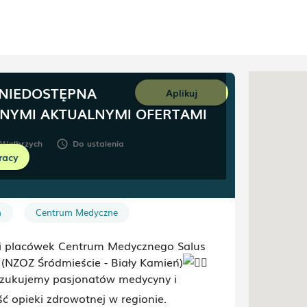
 NIEDOSTĘPNA
Aplikuj
NNYMI AKTUALNYMI OFERTAMI
Wałbrzych
Do ustalenia
schedule
racy
h
Centrum Medyczne
ieci placówek Centrum Medycznego Salus
 (NZOZ Śródmieście - Biały Kamień)
zukujemy pasjonatów medycyny i
 opieki zdrowotnej w regionie.