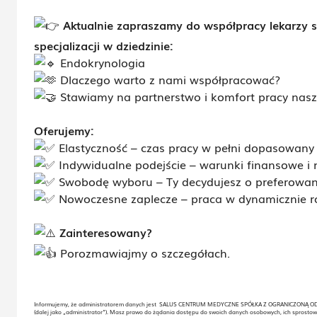
Aktualnie zapraszamy do współpracy lekarzy sp
specjalizacji w
dziedzinie
:
Endokrynologia
Dlaczego warto z nami współpracować?
Stawiamy na partnerstwo i komfort pracy naszy
Oferujemy:
Elastyczność – czas pracy w pełni dopasowany 
Indywidualne podejście – warunki finansowe i 
Swobodę wyboru – Ty decydujesz o preferowanej
Nowoczesne zaplecze – praca w dynamicznie roz
Zainteresowany?
Porozmawiajmy o szczegółach.
Informujemy, że administratorem danych jest SALUS CENTRUM MEDYCZNE SPÓŁKA Z OGRANICZONĄ ODPO
(dalej jako „administrator”). Masz prawo do żądania dostępu do swoich danych osobowych, ich sprostow