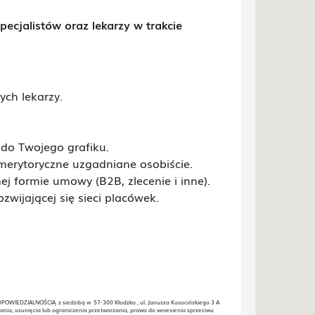
ecjalistów oraz lekarzy w trakcie
ch lekarzy.
do Twojego grafiku.
merytoryczne uzgadniane osobiście.
 formie umowy (B2B, zlecenie i inne).
wijającej się sieci placówek.
WIEDZIALNOŚCIĄ z siedzibą w 57-300 Kłodzko , ul. Janusza Kusocińskiego 3 A
ania, usunięcia lub ograniczenia przetwarzania, prawo do wniesienia sprzeciwu