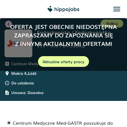
menu
chevron_left
Aplikuj
OFERTA JEST OBECNIE NIEDOSTĘPNA
Endoskopista / Endoskopistka
ZAPRASZAMY DO ZAPOZNANIA SIĘ
Z INNYMI AKTUALNYMI OFERTAMI
135
-
500
PLN
zabieg
Aktualne oferty pracy
Centrum Medyczne MedGastr
add_box
Mokra 4,
,
Łódź
room
Do ustalenia
schedule
Umowa:
Dowolna
description
🌟 Centrum Medyczne Med-GASTR poszukuje do