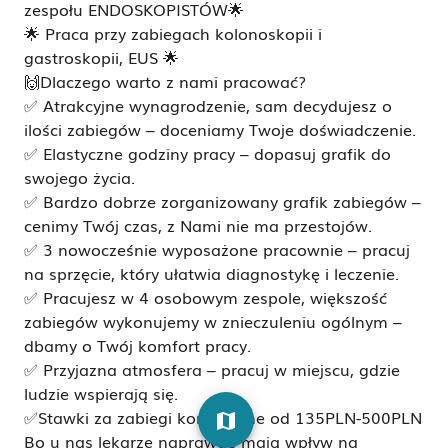
zespołu ENDOSKOPISTÓW🌟
🌟 Praca przy zabiegach kolonoskopii i
gastroskopii, EUS 🌟
🙌Dlaczego warto z nami pracować?
✅ Atrakcyjne wynagrodzenie, sam decydujesz o
ilości zabiegów – doceniamy Twoje doświadczenie.
✅ Elastyczne godziny pracy – dopasuj grafik do
swojego życia.
✅ Bardzo dobrze zorganizowany grafik zabiegów –
cenimy Twój czas, z Nami nie ma przestojów.
✅ 3 nowocześnie wyposażone pracownie – pracuj
na sprzęcie, który ułatwia diagnostykę i leczenie.
✅ Pracujesz w 4 osobowym zespole, większość
zabiegów wykonujemy w znieczuleniu ogólnym –
dbamy o Twój komfort pracy.
✅ Przyjazna atmosfera – pracuj w miejscu, gdzie
ludzie wspierają się.
✅Stawki za zabiegi komercyjne od 135PLN-500PLN
map
Bo u nas lekarze naprawdę mają wpływ na