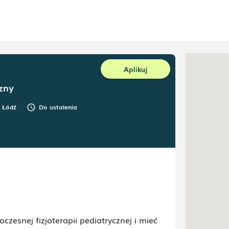
Aplikuj
zny
Łódź
Do ustalenia
schedule
zesnej fizjoterapii pediatrycznej i mieć