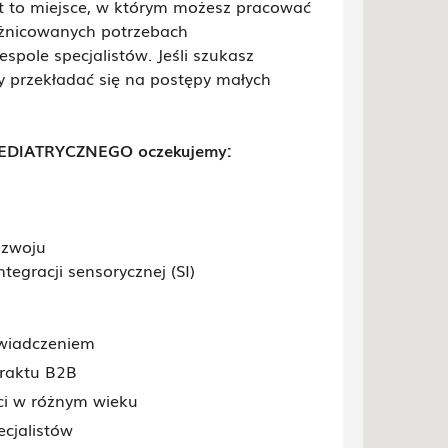
t to miejsce, w którym możesz pracować
óżnicowanych potrzebach
spole specjalistów. Jeśli szukasz
y przekładać się na postępy małych
PEDIATRYCZNEGO oczekujemy:
ozwoju
tegracji sensorycznej (SI)
świadczeniem
raktu B2B
eci w różnym wieku
cjalistów