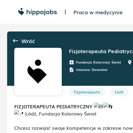
Praca w medycynie
|
Wróć
keyboard_backspace
Fizjoterapeuta Pediatryc
Fundacja Kolorowy Świat
add_box
room
Umowa:
Dowolna
description
Fizjoterapeuta
Łódź
FIZJOTERAPEUTA PEDIATRYCZNY
Łódź, Fundacja Kolorowy Świat
Chcesz rozwijać swoje kompetencje w zakresie nowoc