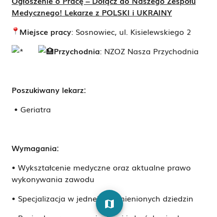
Ogłoszenie o Pracę – Dołącz do Naszego Zespołu
Medycznego! Lekarze z POLSKI i UKRAINY
Miejsce pracy
: Sosnowiec, ul. Kisielewskiego 2
P
rzychodnia
: NZOZ Nasza Przychodnia
Poszukiwany lekarz:
• Geriatra
Wymagania:
• Wykształcenie medyczne oraz aktualne prawo
wykonywania zawodu
• Specjalizacja w jednej z wymienionych dziedzin
map