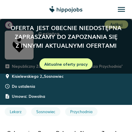
menu
chevron_left
Aplikuj
OFERTA JEST OBECNIE NIEDOSTĘPNA
Geriatra
ZAPRASZAMY DO ZAPOZNANIA SIĘ
Z INNYMI AKTUALNYMI OFERTAMI
Aktualne oferty pracy
Niepubliczny Zakład Opieki Zdrowotnej "Nasza Przychodnia"
add_box
Kisielewskiego 2,
,
Sosnowiec
room
Do ustalenia
schedule
Umowa:
Dowolna
description
Lekarz
Sosnowiec
Przychodnia