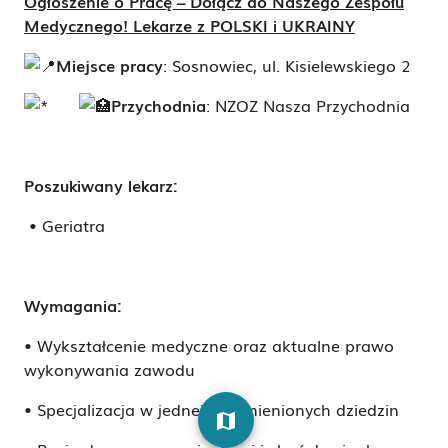
Ogłoszenie o Pracę – Dołącz do Naszego Zespołu
Medycznego! Lekarze z POLSKI i UKRAINY
Miejsce pracy
: Sosnowiec, ul. Kisielewskiego 2
P
rzychodnia
: NZOZ Nasza Przychodnia
Poszukiwany lekarz:
• Geriatra
Wymagania:
• Wykształcenie medyczne oraz aktualne prawo
wykonywania zawodu
• Specjalizacja w jednej z wymienionych dziedzin
map