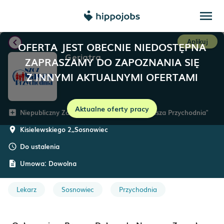
menu
chevron_left
Aplikuj
OFERTA JEST OBECNIE NIEDOSTĘPNA
Geriatra
ZAPRASZAMY DO ZAPOZNANIA SIĘ
Z INNYMI AKTUALNYMI OFERTAMI
Aktualne oferty pracy
Niepubliczny Zakład Opieki Zdrowotnej "Nasza Przychodnia"
add_box
Kisielewskiego 2,
,
Sosnowiec
room
Do ustalenia
schedule
Umowa:
Dowolna
description
Lekarz
Sosnowiec
Przychodnia