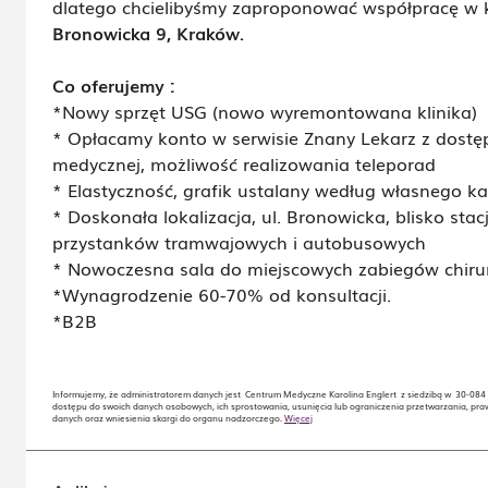
dlatego chcielibyśmy zaproponować współpracę w kl
Bronowicka 9, Kraków.
Co oferujemy :
*Nowy sprzęt USG (nowo wyremontowana klinika)
* Opłacamy konto w serwisie Znany Lekarz z dostę
medycznej, możliwość realizowania teleporad
* Elastyczność, grafik ustalany według własnego k
* Doskonała lokalizacja, ul. Bronowicka, blisko sta
przystanków tramwajowych i autobusowych
* Nowoczesna sala do miejscowych zabiegów chiru
*Wynagrodzenie 60-70% od konsultacji.
*B2B
Informujemy, że administratorem danych jest Centrum Medyczne Karolina Englert z siedzibą w 30-084 Kr
dostępu do swoich danych osobowych, ich sprostowania, usunięcia lub ograniczenia przetwarzania, pra
danych oraz wniesienia skargi do organu nadzorczego.
Więcej