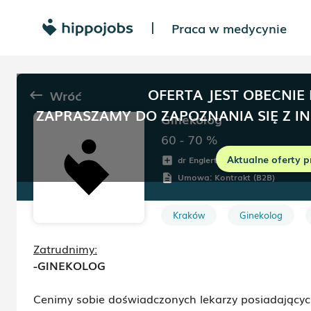
Praca w medycynie
|
OFERTA JEST OBECNIE
Wróć
keyboard_backspace
ZAPRASZAMY DO ZAPOZNANIA SIĘ Z I
Ginekolog
60 - 70
%
Aktualne oferty p
dr Englert DermaClinic
Br
add_box
room
Umowa:
Kontrakt (B2B)
description
Kraków
Ginekolog
Zatrudnimy:
-GINEKOLOG
Cenimy sobie doświadczonych lekarzy posiadający