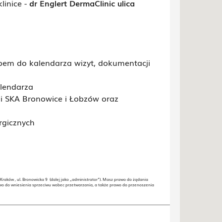
inice -
dr Englert DermaClinic ulica
pem do kalendarza wizyt, dokumentacji
alendarza
cji SKA Bronowice i Łobzów oraz
rgicznych
aków , ul. Bronowicka 9 (dalej jako „administrator”). Masz prawo do żądania
wo do wniesienia sprzeciwu wobec przetwarzania, a także prawo do przenoszenia