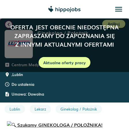
menu
chevron_left
Aplikuj
OFERTA JEST OBECNIE NIEDOSTĘPNA
Ginekolog / Położnik
ZAPRASZAMY DO ZAPOZNANIA SIĘ
Z INNYMI AKTUALNYMI OFERTAMI
Aktualne oferty pracy
Centrum Medyczne LUXMED
add_box
,
Lublin
room
Do ustalenia
schedule
Umowa:
Dowolna
description
Lublin
Lekarz
Ginekolog / Położnik
Szukamy GINEKOLOGA / POŁOŻNIKA!