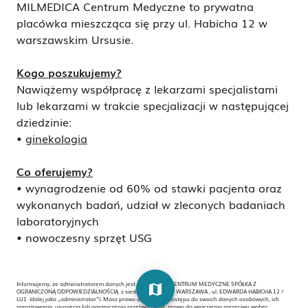
MILMEDICA Centrum Medyczne to prywatna
placówka mieszcząca się przy ul. Habicha 12 w
warszawskim Ursusie.
Kogo
poszukujemy?
Nawiążemy współpracę z lekarzami specjalistami
lub lekarzami w trakcie specjalizacji w następującej
dziedzinie:
•
ginekologia
Co oferujemy?
• wynagrodzenie od 60% od stawki pacjenta oraz
wykonanych badań, udział w zleconych badaniach
laboratoryjnych
• nowoczesny sprzęt USG
Informujemy, że administratorem danych jest MILMEDICA CENTRUM MEDYCZNE SPÓŁKA Z
map
OGRANICZONĄ ODPOWIEDZIALNOŚCIĄ z siedzibą w 02-495 WARSZAWA , ul. EDWARDA HABICHA 12 /
LU1 (dalej jako „administrator”). Masz prawo do żądania dostępu do swoich danych osobowych, ich
sprostowania, usunięcia lub ograniczenia przetwarzania, prawo do wniesienia sprzeciwu wobec