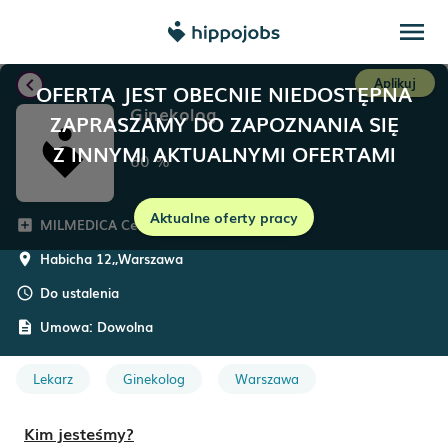
menu
chevron_left
Aplikuj
OFERTA JEST OBECNIE NIEDOSTĘPNA
Ginekolog
ZAPRASZAMY DO ZAPOZNANIA SIĘ
Z INNYMI AKTUALNYMI OFERTAMI
60
%
Aktualne oferty pracy
MILMEDICA Centrum Medyczne
add_box
Habicha 12,
,
Warszawa
room
Do ustalenia
schedule
Umowa:
Dowolna
description
Lekarz
Ginekolog
Warszawa
Kim jesteśmy?