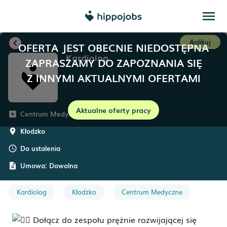
menu
chevron_left
Aplikuj
OFERTA JEST OBECNIE NIEDOSTĘPNA
Kardiolog
ZAPRASZAMY DO ZAPOZNANIA SIĘ
Z INNYMI AKTUALNYMI OFERTAMI
Aktualne oferty pracy
Centrum Medyczne Salus
add_box
Kłodzko
room
Do ustalenia
schedule
Umowa:
Dowolna
description
Kardiolog
Kłodzko
Centrum Medyczne
Dołącz do zespołu prężnie rozwijającej się