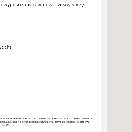
ym wyposażonym w nowoczesny sprzęt
wach)
RANICZONĄ ODPOWIEDZIALNOŚCIĄ z siedzibą w KRAKÓW , ul. KOMOROWSKIEGO 12
ania, usunięcia lub ograniczenia przetwarzania, prawo do wniesienia sprzeciwu
czego.
Więcej