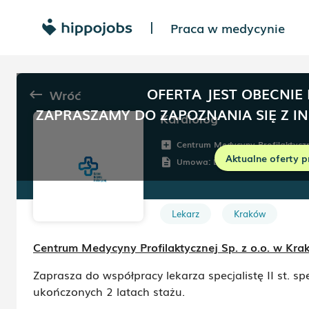
Praca w medycynie
|
OFERTA JEST OBECNIE
Wróć
keyboard_backspace
ZAPRASZAMY DO ZAPOZNANIA SIĘ Z I
Kardiolog
Centrum Medycyny Profilaktycz
add_box
Aktualne oferty p
Umowa:
Dowolna
description
Lekarz
Kraków
Centrum Medycyny Profilaktycznej Sp. z o.o. w Kra
Zaprasza do współpracy lekarza specjalistę II st. spec
ukończonych 2 latach stażu.