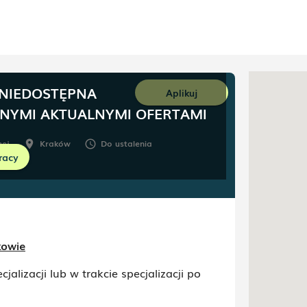
 NIEDOSTĘPNA
Aplikuj
NNYMI AKTUALNYMI OFERTAMI
nej
Kraków
Do ustalenia
room
schedule
racy
kowie
jalizacji lub w trakcie specjalizacji po