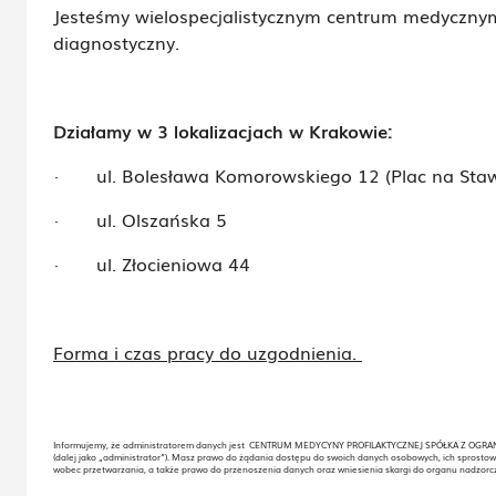
Jesteśmy wielospecjalistycznym centrum medyczn
diagnostyczny.
Działamy w 3 lokalizacjach w Krakowie:
·
ul. Bolesława Komorowskiego 12 (Plac na Sta
·
ul. Olszańska 5
·
ul. Złocieniowa 44
Forma i czas pracy do uzgodnienia.
Informujemy, że administratorem danych jest CENTRUM MEDYCYNY PROFILAKTYCZNEJ SPÓŁKA Z OG
(dalej jako „administrator”). Masz prawo do żądania dostępu do swoich danych osobowych, ich sprostow
wobec przetwarzania, a także prawo do przenoszenia danych oraz wniesienia skargi do organu nadzor