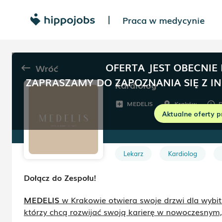
Praca w medycynie
|
OFERTA JEST OBECNIE
Wróć
keyboard_backspace
ZAPRASZAMY DO ZAPOZNANIA SIĘ Z I
Kardiolog
MEDELIS
Kraków
D
add_box
room
schedule
Aktualne oferty p
Lekarz
Kardiolog
Dołącz do Zespołu!
MEDELIS
w Krakowie otwiera swoje drzwi dla wybit
którzy chcą rozwijać swoją karierę w nowoczesnym