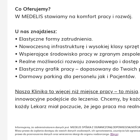
​Co Oferujemy?
​W MEDELIS stawiamy na komfort pracy i rozwój.
U nas znajdziesz:
• ​Elastyczne formy zatrudnienia.
• ​Nowoczesną infrastrukturę i wysokiej klasy sprzę
• ​Wspierające środowisko pracy w zgranym zespole
• ​Realne możliwości rozwoju zawodowego i dostęp 
• ​Elastyczny grafik pracy – dopasowany do Twoich 
• Darmowy parking dla personelu jak i Pacjentów.
​Nasza Klinika to więcej niż miejsce pracy – to misja
innowacyjne podejście do leczenia. Chcemy, by każd
każdy Lekarz miał poczucie, że jego praca ma realn
Informujemy, że administratorem danych jest MEDELIS SPÓŁKA Z OGRANICZONĄ ODPOWIEDZIALNOŚCIĄ z 
Masz prawo do żądania dostępu do swoich danych osobowych, ich sprostowania, usunięcia lub ogranicz
prawo do przenoszenia danych oraz wniesienia skargi do organu nadzorczego.
Więcej