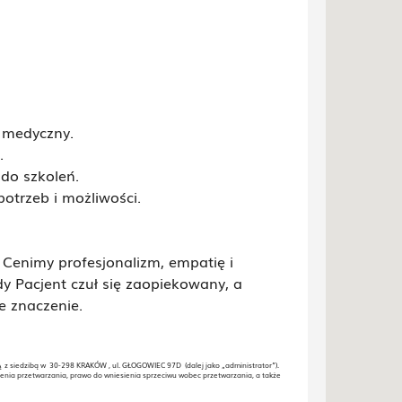
t medyczny.
.
do szkoleń.
potrzeb i możliwości.
. Cenimy profesjonalizm, empatię i
y Pacjent czuł się zaopiekowany, a
e znaczenie.
siedzibą w 30-298 KRAKÓW , ul. GŁOGOWIEC 97D (dalej jako „administrator”).
enia przetwarzania, prawo do wniesienia sprzeciwu wobec przetwarzania, a także