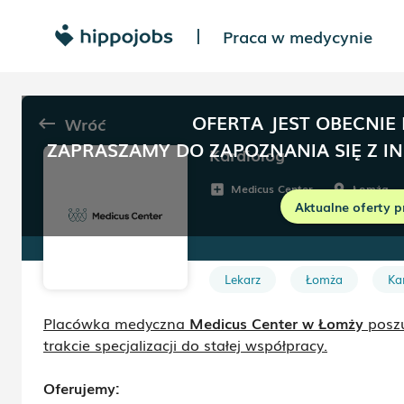
Praca w medycynie
|
OFERTA JEST OBECNIE
Wróć
keyboard_backspace
ZAPRASZAMY DO ZAPOZNANIA SIĘ Z I
Kardiolog
Medicus Center
Łomża
add_box
room
Aktualne oferty p
Lekarz
Łomża
Ka
Placówka medyczna
Medicus Center w Łomży
poszu
trakcie specjalizacji do stałej współpracy.
Oferujemy: