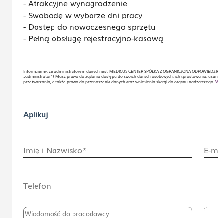
- Atrakcyjne wynagrodzenie
- Swobodę w wyborze dni pracy
- Dostęp do nowoczesnego sprzętu
- Pełną obsługę rejestracyjno-kasową
Informujemy, że administratorem danych jest MEDICUS CENTER SPÓŁKA Z OGRANICZONĄ ODPOWIEDZIALN
„administrator”). Masz prawo do żądania dostępu do swoich danych osobowych, ich sprostowania, usuni
przetwarzania, a także prawo do przenoszenia danych oraz wniesienia skargi do organu nadzorczego.
W
Aplikuj
Imię i Nazwisko*
E-m
Telefon