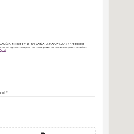
OŚCIĄ z siedzibą w 18-400 ŁOMŻA , ul. MAZOWIECKA 7 / A (dalej jako
ęcia lub ograniczenia przetwarzania, prawo do wniesienia sprzeciwu wobec
ięcej
ail*