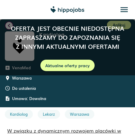
menu
chevron_left
Aplikuj
OFERTA JEST OBECNIE NIEDOSTĘPNA
Kardiolog
ZAPRASZAMY DO ZAPOZNANIA SIĘ
Z INNYMI AKTUALNYMI OFERTAMI
Aktualne oferty pracy
VenaMed
add_box
Warszawa
room
Do ustalenia
schedule
Umowa:
Dowolna
description
Kardiolog
Lekarz
Warszawa
W związku z dynamicznym rozwojem placówki w