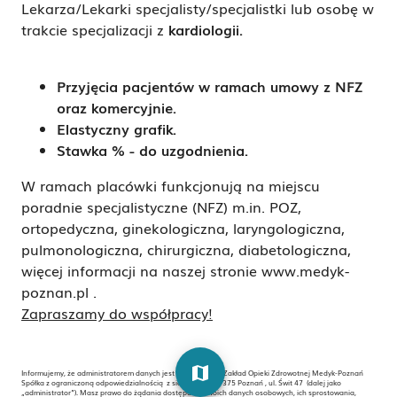
Lekarza/Lekarki specjalisty/specjalistki lub osobę w
trakcie specjalizacji z
kardiologii.
Przyjęcia pacjentów w ramach umowy z NFZ
oraz komercyjnie.
Elastyczny grafik.
Stawka % - do uzgodnienia.
W ramach placówki funkcjonują na miejscu
poradnie specjalistyczne (NFZ) m.in. POZ,
ortopedyczna, ginekologiczna, laryngologiczna,
pulmonologiczna, chirurgiczna, diabetologiczna,
więcej informacji na naszej stronie www.medyk-
poznan.pl .
Zapraszamy do współpracy!
map
Informujemy, że administratorem danych jest Niepubliczny Zakład Opieki Zdrowotnej Medyk-Poznań
Spółka z ograniczoną odpowiedzialnością z siedzibą w 60-375 Poznań , ul. Świt 47 (dalej jako
„administrator”). Masz prawo do żądania dostępu do swoich danych osobowych, ich sprostowania,