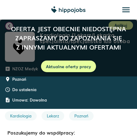
menu
chevron_left
Aplikuj
OFERTA JEST OBECNIE NIEDOSTĘPNA
Kardiologia (Lekarz/Lekarka
ZAPRASZAMY DO ZAPOZNANIA SIĘ
specjalista/specjalistka lub osoba
Z INNYMI AKTUALNYMI OFERTAMI
w trakcie specjalizacji)
Aktualne oferty pracy
NZOZ Medyk
add_box
Poznań
room
Do ustalenia
schedule
Umowa:
Dowolna
description
Kardiologia
Lekarz
Poznań
Poszukujemy do współpracy: