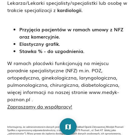
Lekarza/Lekarki specjalisty/specjalistki lub osobę w
trakcie specjalizacji z
kardiologii.
Przyjęcia pacjentów w ramach umowy z NFZ
oraz komercyjnie.
Elastyczny grafik.
Stawka % - do uzgodnienia.
W ramach placówki funkcjonują na miejscu
poradnie specjalistyczne (NFZ) m.in. POZ,
ortopedyczna, ginekologiczna, laryngologiczna,
pulmonologiczna, chirurgiczna, diabetologiczna,
więcej informacji na naszej stronie www.medyk-
poznan.pl .
Zapraszamy do współpracy!
map
Informujemy, że administratorem danych jest Niepubliczny Zakład Opieki Zdrowotnej Medyk-Poznań
Spółka z ograniczoną odpowiedzialnością z siedzibą w 60-375 Poznań , ul. Świt 47 (dalej jako
„administrator”). Masz prawo do żądania dostępu do swoich danych osobowych, ich sprostowania,