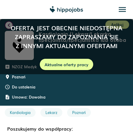
menu
chevron_left
Aplikuj
OFERTA JEST OBECNIE NIEDOSTĘPNA
Kardiologia (Lekarz/Lekarka
ZAPRASZAMY DO ZAPOZNANIA SIĘ
specjalista/specjalistka lub osoba
Z INNYMI AKTUALNYMI OFERTAMI
w trakcie specjalizacji)
Aktualne oferty pracy
NZOZ Medyk
add_box
Poznań
room
Do ustalenia
schedule
Umowa:
Dowolna
description
Kardiologia
Lekarz
Poznań
Poszukujemy do współpracy: