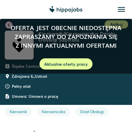
menu
chevron_left
Aplikuj
OFERTA JEST OBECNIE NIEDOSTĘPNA
Kierownik/Kierowniczka Działu
ZAPRASZAMY DO ZAPOZNANIA SIĘ
Obsługi Szpitalu
Z INNYMI AKTUALNYMI OFERTAMI
Aktualne oferty pracy
Śląskie Centrum Rehabilitacji i Prewencji
add_box
Zdrojowa 6,
,
Ustroń
room
Pełny etat
schedule
Umowa:
Umowa o pracę
description
Kierownik
Kierowniczka
Dział Obsługi