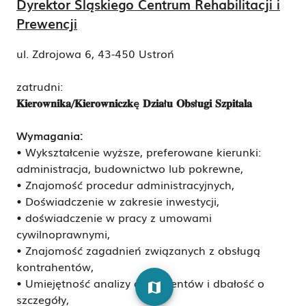
Dyrektor Śląskiego Centrum Rehabilitacji i
Prewencji
ul. Zdrojowa 6, 43-450 Ustroń
zatrudni:
𝐊𝐢𝐞𝐫𝐨𝐰𝐧𝐢𝐤𝐚/𝐊𝐢𝐞𝐫𝐨𝐰𝐧𝐢𝐜𝐳𝐤ę 𝐃𝐳𝐢𝐚ł𝐮 𝐎𝐛𝐬ł𝐮𝐠𝐢 𝐒𝐳𝐩𝐢𝐭𝐚𝐥𝐚
Wymagania:
• Wykształcenie wyższe, preferowane kierunki:
administracja, budownictwo lub pokrewne,
• Znajomość procedur administracyjnych,
• Doświadczenie w zakresie inwestycji,
• doświadczenie w pracy z umowami
cywilnoprawnymi,
• Znajomość zagadnień związanych z obsługą
kontrahentów,
• Umiejętność analizy dokumentów i dbałość o
map
szczegóły,