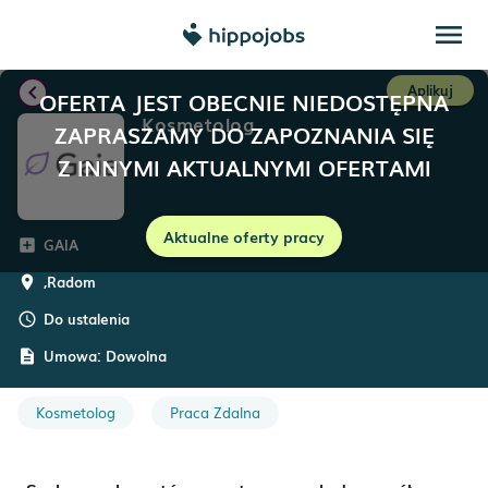
menu
chevron_left
Aplikuj
OFERTA JEST OBECNIE NIEDOSTĘPNA
Kosmetolog
ZAPRASZAMY DO ZAPOZNANIA SIĘ
Z INNYMI AKTUALNYMI OFERTAMI
Aktualne oferty pracy
GAIA
add_box
,
Radom
room
Do ustalenia
schedule
Umowa:
Dowolna
description
Kosmetolog
Praca Zdalna