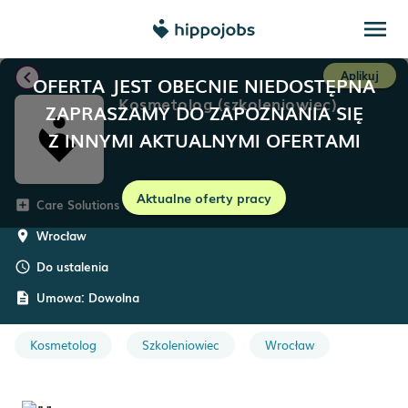
menu
chevron_left
Aplikuj
OFERTA JEST OBECNIE NIEDOSTĘPNA
Kosmetolog (szkoleniowiec)
ZAPRASZAMY DO ZAPOZNANIA SIĘ
Z INNYMI AKTUALNYMI OFERTAMI
Aktualne oferty pracy
Care Solutions
add_box
Wrocław
room
Do ustalenia
schedule
Umowa:
Dowolna
description
Kosmetolog
Szkoleniowiec
Wrocław