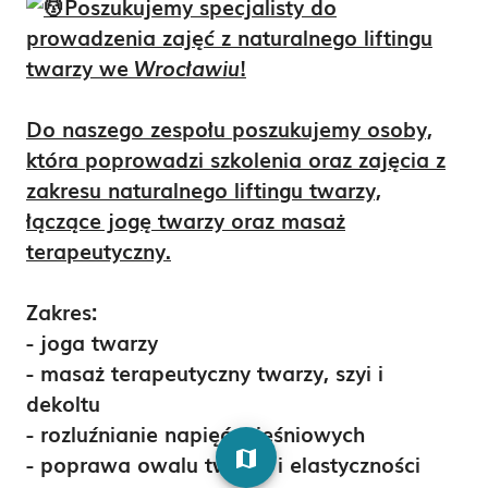
Poszukujemy specjalisty do
prowadzenia zajęć z naturalnego liftingu
twarzy we
Wrocławiu
!
Do naszego zespołu poszukujemy osoby,
która poprowadzi szkolenia oraz zajęcia z
zakresu naturalnego liftingu twarzy,
łączące jogę twarzy oraz masaż
terapeutyczny.
Zakres:
- joga twarzy
- masaż terapeutyczny twarzy, szyi i
dekoltu
- rozluźnianie napięć mięśniowych
map
- poprawa owalu twarzy i elastyczności