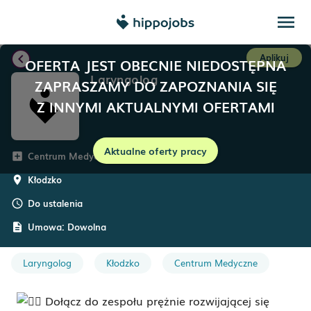
menu
chevron_left
Aplikuj
OFERTA JEST OBECNIE NIEDOSTĘPNA
Laryngolog
ZAPRASZAMY DO ZAPOZNANIA SIĘ
Z INNYMI AKTUALNYMI OFERTAMI
Aktualne oferty pracy
Centrum Medyczne Salus
add_box
Kłodzko
room
Do ustalenia
schedule
Umowa:
Dowolna
description
Laryngolog
Kłodzko
Centrum Medyczne
Dołącz do zespołu prężnie rozwijającej się