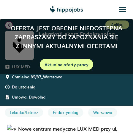
menu
chevron_left
Aplikuj
OFERTA JEST OBECNIE NIEDOSTĘPNA
Lekarka/Lekarz Endokrynolog
ZAPRASZAMY DO ZAPOZNANIA SIĘ
Z INNYMI AKTUALNYMI OFERTAMI
Aktualne oferty pracy
LUX MED
add_box
Chmielna 85/87,
,
Warszawa
room
Do ustalenia
schedule
Umowa:
Dowolna
description
Lekarka/Lekarz
Endokrynolog
Warszawa
Nowe centrum medyczne LUX MED przy ul.