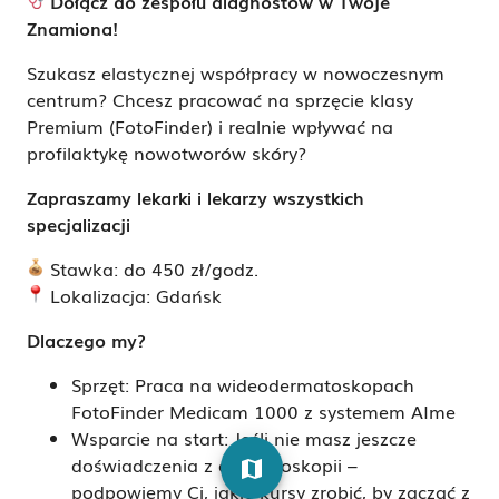
Dołącz do zespołu diagnostów w Twoje
Znamiona!
Szukasz elastycznej współpracy w nowoczesnym
centrum? Chcesz pracować na sprzęcie klasy
Premium (FotoFinder) i realnie wpływać na
profilaktykę nowotworów skóry?
Zapraszamy lekarki i lekarzy wszystkich
specjalizacji
Stawka: do 450 zł/godz.
Lokalizacja: Gdańsk
Dlaczego my?
Sprzęt: Praca na wideodermatoskopach
FotoFinder Medicam 1000 z systemem AIme
Wsparcie na start: Jeśli nie masz jeszcze
doświadczenia z dermatoskopii –
map
podpowiemy Ci, jakie kursy zrobić, by zacząć z