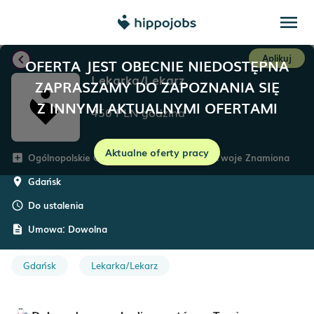
menu
chevron_left
Aplikuj
OFERTA JEST OBECNIE NIEDOSTĘPNA
Lekarka/Lekarz
ZAPRASZAMY DO ZAPOZNANIA SIĘ
Z INNYMI AKTUALNYMI OFERTAMI
450
PLN
godzina
Aktualne oferty pracy
Ogólnopolskie Centrum Badania Znamion Twoje Znamiona
add_box
Gdańsk
room
Do ustalenia
schedule
Umowa:
Dowolna
description
Gdańsk
Lekarka/Lekarz