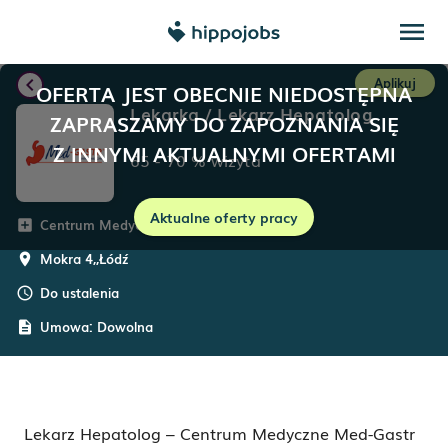
menu
chevron_left
Aplikuj
OFERTA JEST OBECNIE NIEDOSTĘPNA
Lekarka / Lekarz Hepatolog
ZAPRASZAMY DO ZAPOZNANIA SIĘ
Z INNYMI AKTUALNYMI OFERTAMI
65
-
70
%
wizyta
Aktualne oferty pracy
Centrum Medyczne Med-Gastr
add_box
Mokra 4,
,
Łódź
room
Do ustalenia
schedule
Umowa:
Dowolna
description
Lekarz Hepatolog – Centrum Medyczne Med-Gastr