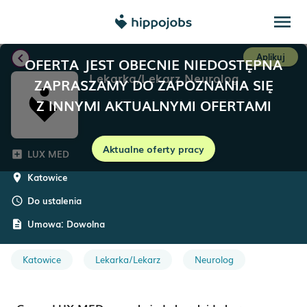
menu
chevron_left
Aplikuj
OFERTA JEST OBECNIE NIEDOSTĘPNA
Lekarka/Lekarz Neurolog
ZAPRASZAMY DO ZAPOZNANIA SIĘ
Z INNYMI AKTUALNYMI OFERTAMI
Aktualne oferty pracy
LUX MED
add_box
Katowice
room
Do ustalenia
schedule
Umowa:
Dowolna
description
Katowice
Lekarka/Lekarz
Neurolog